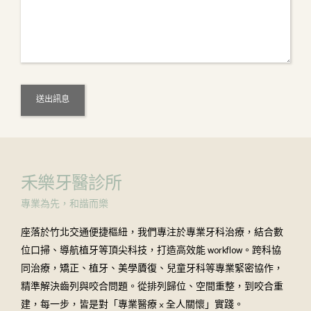
禾樂牙醫診所
專業為先，和諧而樂
座落於竹北交通便捷樞紐，我們專注於專業牙科治療，結合數
位口掃、導航植牙等頂尖科技，打造高效能 workflow。跨科協
同治療，矯正、植牙、美學贗復、兒童牙科等專業緊密協作，
精準解決齒列與咬合問題。從排列歸位、空間重整，到咬合重
建，每一步，皆是對「專業醫療 × 全人關懷」實踐。