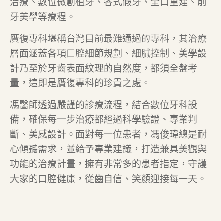
治療、數位微創植牙、各式假牙、全口重建、前
牙美學等療程。
贋復專科堪稱台灣目前最難通過的專科，其治療
層面涵蓋各項口腔細節規劃、細膩控制、美學設
計乃至於牙齒表面紋理的自然度，都須全盤考
量，這即是贋復專科的珍貴之處。
馮醫師透過嚴謹的診療流程，結合數位牙科設
備，確保每一步治療都經過科學驗證、專業判
斷、美感設計。面對每一位患者，馮俊瑋總是耐
心傾聽需求，並給予專業建議，打造兼具美觀與
功能的治療計畫，擁有非常多的患者指定，守護
大家的口腔健康，從齒自信、笑顏迎接每一天。