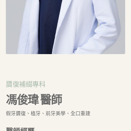
贗復補綴專科
馮俊瑋 醫師
假牙贗復、植牙、前牙美學、全口重建