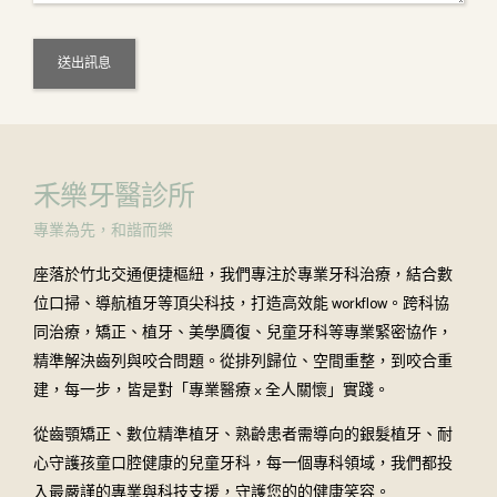
禾樂牙醫診所
專業為先，和諧而樂
座落於竹北交通便捷樞紐，我們專注於專業牙科治療，結合數
位口掃、導航植牙等頂尖科技，打造高效能 workflow。跨科協
同治療，矯正、植牙、美學贗復、兒童牙科等專業緊密協作，
精準解決齒列與咬合問題。從排列歸位、空間重整，到咬合重
建，每一步，皆是對「專業醫療 × 全人關懷」實踐。
從齒顎矯正、數位精準植牙、熟齡患者需導向的銀髮植牙、耐
心守護孩童口腔健康的兒童牙科，每一個專科領域，我們都投
入最嚴謹的專業與科技支援，守護您的的健康笑容。