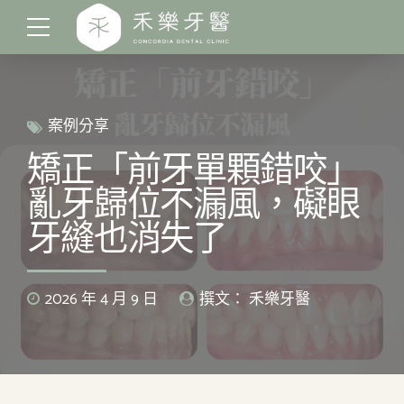
案例分享
矯正「前牙單顆錯咬」
亂牙歸位不漏風，礙眼
牙縫也消失了
2026 年 4 月 9 日
撰文： 禾樂牙醫