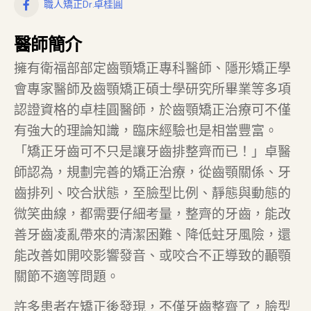
職人矯正Dr.卓桂圓
醫師簡介
擁有衛福部部定齒顎矯正專科醫師、隱形矯正學
會專家醫師及齒顎矯正碩士學研究所畢業等多項
認證資格的卓桂圓醫師，於齒顎矯正治療可不僅
有強大的理論知識，臨床經驗也是相當豐富。
「矯正牙齒可不只是讓牙齒排整齊而已！」卓醫
師認為，規劃完善的矯正治療，從齒顎關係、牙
齒排列、咬合狀態，至臉型比例、靜態與動態的
微笑曲線，都需要仔細考量，整齊的牙齒，能改
善牙齒凌亂帶來的清潔困難、降低蛀牙風險，還
能改善如開咬影響發音、或咬合不正導致的顳顎
關節不適等問題。
許多患者在矯正後發現，不僅牙齒整齊了，臉型