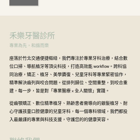
禾樂牙醫診所
專業為先，和諧而樂
座落於竹北交通便捷樞紐，我們專注於專業牙科治療，結合數
位口掃、導航植牙等頂尖科技，打造高效能 workflow。跨科協
同治療，矯正、植牙、美學贗復、兒童牙科等專業緊密協作，
精準解決齒列與咬合問題。從排列歸位、空間重整，到咬合重
建，每一步，皆是對「專業醫療 × 全人關懷」實踐。
從齒顎矯正、數位精準植牙、熟齡患者需導向的銀髮植牙、耐
心守護孩童口腔健康的兒童牙科，每一個專科領域，我們都投
入最嚴謹的專業與科技支援，守護您的的健康笑容。