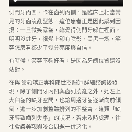
側門牙內凹、卡在齒列內側，是臨床上相當常
見的牙齒凌亂型態。這位患者正是因此感到困
擾：一旦微笑露齒，總覺得側門牙躲在裡面，
明明沒蛀牙，視覺上卻有陰影、黑黑一塊，笑
容怎麼看都少了幾分亮度與自信。
有時候，笑容不夠好看，是因為牙齒位置還沒
站對。
在與 齒顎矯正專科陳世杰醫師 詳細諮詢後發
現，除了側門牙內凹與齒列凌亂之外，她左上
大臼齒的缺牙空間，也讓周邊牙齒逐漸向前傾
倒，進一步加劇整體排列的不整齊。這類「缺
牙導致齒列失序」的狀況，若未及時處理，往
往會讓美觀與咬合問題一併惡化。