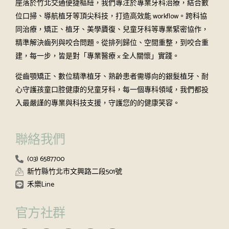
座落於竹北交通便捷樞紐，我們專注於專業牙科治療，結合數
位口掃、導航植牙等頂尖科技，打造高效能 workflow。跨科協
同治療，矯正、植牙、美學贗復、兒童牙科等專業緊密協作，
精準解決齒列與咬合問題。從排列歸位、空間重整，到咬合重
建，每一步，皆是對「專業醫療 × 全人關懷」實踐。
從齒顎矯正、數位精準植牙、熟齡患者需導向的銀髮植牙、耐
心守護孩童口腔健康的兒童牙科，每一個專科領域，我們都投
入最嚴謹的專業與科技支援，守護您的的健康笑容。
聯絡我們
(03) 6587700
新竹縣竹北市文興路二段501號
禾樂Line
官方社群